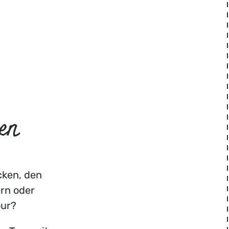
en
cken, den
ern oder
our?