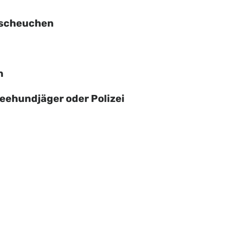
r scheuchen
n
Seehundjäger oder Polizei